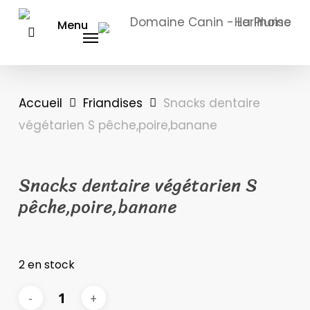
Skip
Menu
to
main
content
Accueil
Friandises
Snacks dentaire
végétarien S pêche,poire,banane
Snacks dentaire végétarien S
pêche,poire,banane
2 en stock