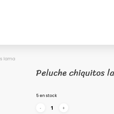
os lama
Peluche chiquitos l
5 en stock