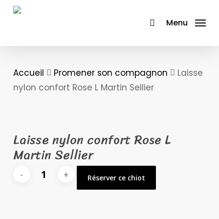
Skip
to
Menu
main
content
Accueil
Promener son compagnon
Laisse
nylon confort Rose L Martin Sellier
Laisse nylon confort Rose L
Martin Sellier
quantité
Réserver ce chiot
de
Laisse
nylon