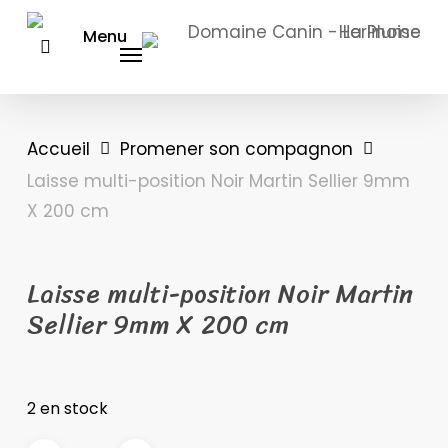
Skip
Menu
to
main
content
Accueil
Promener son compagnon
Laisse multi-position Noir Martin Sellier 9mm
X 200 cm
Laisse multi-position Noir Martin
Sellier 9mm X 200 cm
2 en stock