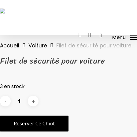
Skip
to
main
content
facebook
instagram
tiktok
Menu
Accueil
Voiture
Filet de sécurité pour voiture
Filet de sécurité pour voiture
3 en stock
Réserver Ce Chiot