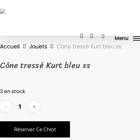
Skip
to
main
content
facebook
instagram
tiktok
Menu
Accueil
Jouets
Cône tressé Kurt bleu xs
Cône tressé Kurt bleu xs
3 en stock
Réserver Ce Chiot