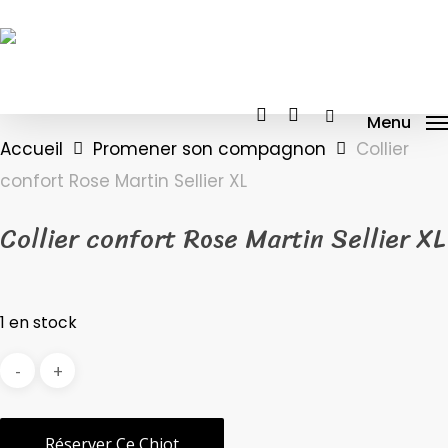
Skip
to
main
content
facebook
instagram
tiktok
Menu
Accueil
Promener son compagnon
Collier
confort Rose Martin Sellier XL
Collier confort Rose Martin Sellier XL
1 en stock
Réserver Ce Chiot