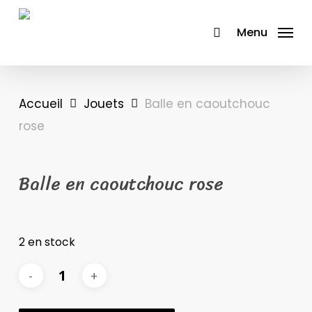
Skip
to
Menu
main
content
Accueil
Jouets
Balle en caoutchouc
rose
Balle en caoutchouc rose
2 en stock